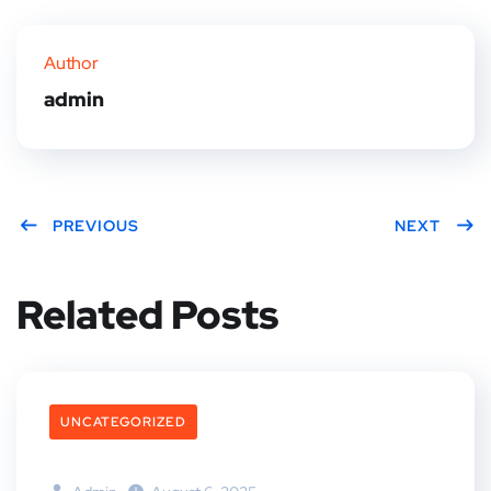
Twitt
Face
Pinte
Linke
er
book
rest
dIn
Author
admin
PREVIOUS
NEXT
Related Posts
UNCATEGORIZED