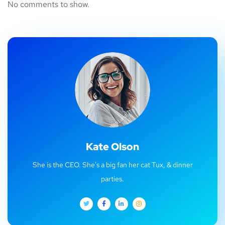
No comments to show.
Kate Olson
She is the CEO. She's a big fan her cat Tux, & dinner
parties.