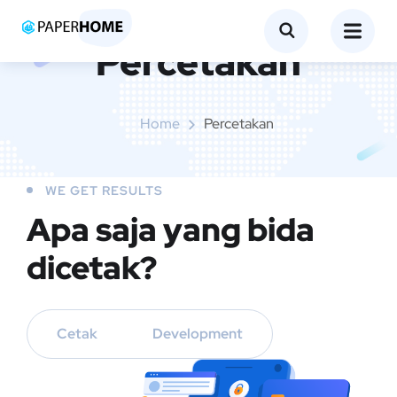
Percetakan
Home
Percetakan
WE GET RESULTS
Apa saja yang bida
dicetak?
Cetak
Development